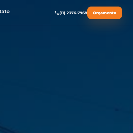
tato
(11) 2376-7968
Orçamento